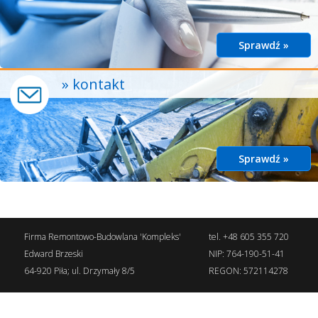
Sprawdź »
» kontakt
Sprawdź »
Firma Remontowo-Budowlana 'Kompleks'
tel. +48 605 355 720
Edward Brzeski
NIP: 764-190-51-41
64-920 Piła; ul. Drzymały 8/5
REGON: 572114278