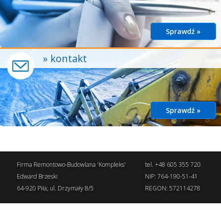
Sprawdź »
» kontakt
Sprawdź »
Firma Remontowo-Budowlana 'Kompleks'
tel. +48 605 355 720
Edward Brzeski
NIP: 764-190-51-41
64-920 Piła; ul. Drzymały 8/5
REGON: 572114278