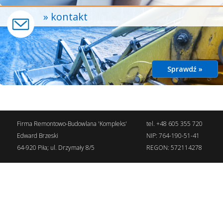
» kontakt
Sprawdź »
Firma Remontowo-Budowlana 'Kompleks'
tel. +48 605 355 720
Edward Brzeski
NIP: 764-190-51-41
64-920 Piła; ul. Drzymały 8/5
REGON: 572114278